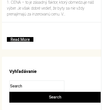
1. CENA – to je zásadný faktor, ktorý obmedzuje náš
výber. Je však dobré vedieť, že byty sa nie vždy
prenajímajú za inzerovanú cenu. V...
Read More
Vyhľadávanie
Search