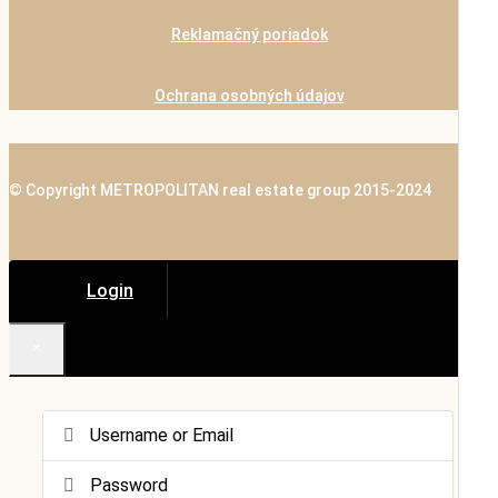
Reklamačný poriadok
Ochrana osobných údajov
© Copyright METROPOLITAN real estate group 2015-2024
Login
×