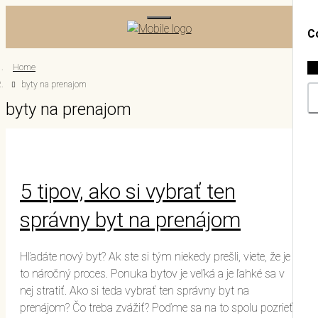
C
Home
byty na prenajom
byty na prenajom
5 tipov, ako si vybrať ten
správny byt na prenájom
Hľadáte nový byt? Ak ste si tým niekedy prešli, viete, že je
to náročný proces. Ponuka bytov je veľká a je ľahké sa v
nej stratiť. Ako si teda vybrať ten správny byt na
prenájom? Čo treba zvážiť? Poďme sa na to spolu pozrieť.