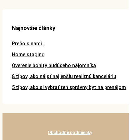
Najnovšie články
Prečo s nami..
Home staging
Overenie bonity budúceho nájomníka
8 tipov, ako nájsť najlepšiu realitnú kanceláriu
5 tipov, ako si vybrať ten správny byt na prenájom
Obchodné podmienky