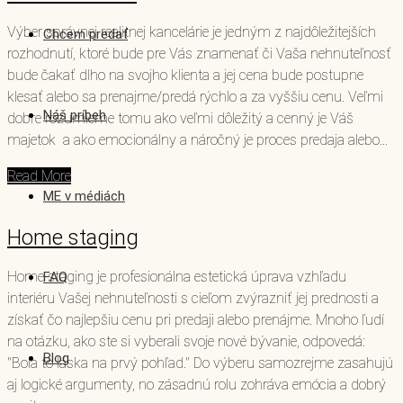
Výber správnej realitnej kancelárie je jedným z najdôležitejších
Chcem predať
rozhodnutí, ktoré bude pre Vás znamenať či Vaša nehnuteľnosť
bude čakať dlho na svojho klienta a jej cena bude postupne
klesať alebo sa prenajme/predá rýchlo a za vyššiu cenu. Veľmi
Náš príbeh
dobre rozumieme tomu ako veľmi dôležitý a cenný je Váš
majetok a ako emocionálny a náročný je proces predaja alebo...
Read More
ME v médiách
Home staging
Home staging je profesionálna estetická úprava vzhľadu
FAQ
interiéru Vašej nehnuteľnosti s cieľom zvýrazniť jej prednosti a
získať čo najlepšiu cenu pri predaji alebo prenájme. Mnoho ľudí
na otázku, ako ste si vyberali svoje nové bývanie, odpovedá:
Blog
"Bola to láska na prvý pohľad." Do výberu samozrejme zasahujú
aj logické argumenty, no zásadnú rolu zohráva emócia a dobrý