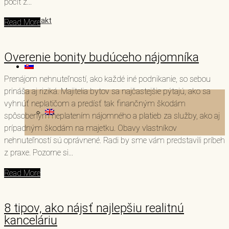
pocit z...
Kontakt
Read More
Overenie bonity budúceho nájomníka
Prenájom nehnuteľností, ako každé iné podnikanie, so sebou
prináša aj riziká. Majitelia bytov sa najčastejšie pýtajú, ako sa
vyhnúť neplatičom a predísť tak finančným škodám
spôsobeným neplatením nájomného a platieb za služby, ako aj
prípadným škodám na majetku. Obavy vlastníkov
nehnuteľností sú oprávnené. Radi by sme vám predstavili príbeh
z praxe. Pozorne si...
Read More
8 tipov, ako nájsť najlepšiu realitnú
kanceláriu