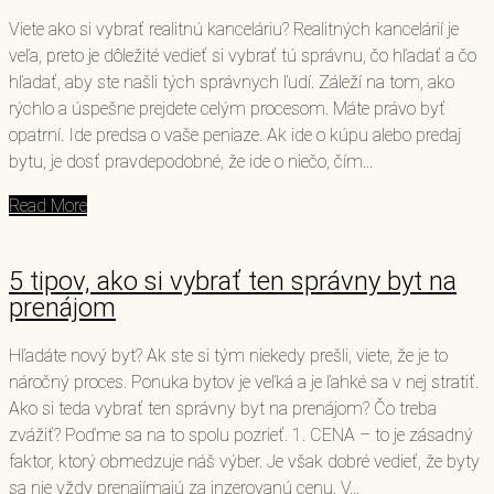
Viete ako si vybrať realitnú kanceláriu? Realitných kancelárií je
veľa, preto je dôležité vedieť si vybrať tú správnu, čo hľadať a čo
hľadať, aby ste našli tých správnych ľudí. Záleží na tom, ako
rýchlo a úspešne prejdete celým procesom. Máte právo byť
opatrní. Ide predsa o vaše peniaze. Ak ide o kúpu alebo predaj
bytu, je dosť pravdepodobné, že ide o niečo, čím...
Read More
5 tipov, ako si vybrať ten správny byt na
prenájom
Hľadáte nový byt? Ak ste si tým niekedy prešli, viete, že je to
náročný proces. Ponuka bytov je veľká a je ľahké sa v nej stratiť.
Ako si teda vybrať ten správny byt na prenájom? Čo treba
zvážiť? Poďme sa na to spolu pozrieť. 1. CENA – to je zásadný
faktor, ktorý obmedzuje náš výber. Je však dobré vedieť, že byty
sa nie vždy prenajímajú za inzerovanú cenu. V...