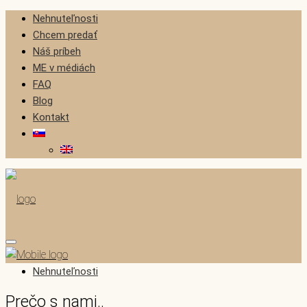
Nehnuteľnosti
Chcem predať
Náš príbeh
ME v médiách
FAQ
Blog
Kontakt
Nehnuteľnosti
Prečo s nami..