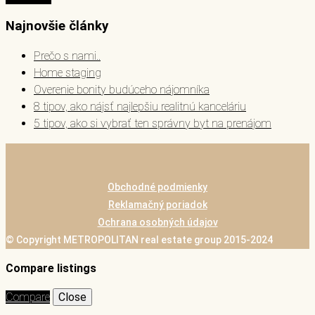
Najnovšie články
Prečo s nami..
Home staging
Overenie bonity budúceho nájomníka
8 tipov, ako nájsť najlepšiu realitnú kanceláriu
5 tipov, ako si vybrať ten správny byt na prenájom
Obchodné podmienky
Reklamačný poriadok
Ochrana osobných údajov
© Copyright METROPOLITAN real estate group 2015-2024
Compare listings
Compare
Close