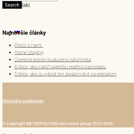
Search
Kontakt
Najnovšie články
Prečo s nami..
Home staging
Overenie bonity budúceho nájomníka
8 tipov, ako nájsť najlepšiu realitnú kanceláriu
5 tipov, ako si vybrať ten správny byt na prenájom
Obchodné podmienky
© Copyright METROPOLITAN real estate group 2015-2026