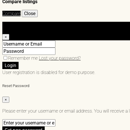
Compare listings
Compare
Close
Login
×
Remember me
Lost your password?
Login
User registration is disabled for demo purpose.
Reset Password
×
Please enter your username or email address. You will receive a 