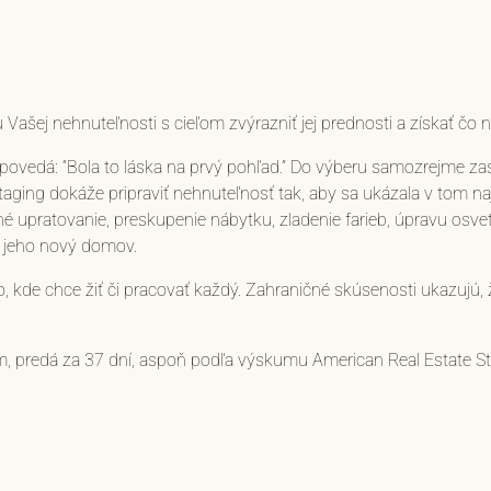
Vašej nehnuteľnosti s cieľom zvýrazniť jej prednosti a získať čo n
dpovedá: “Bola to láska na prvý pohľad.” Do výberu samozrejme za
ging dokáže pripraviť nehnuteľnosť tak, aby sa ukázala v tom naj
né upratovanie, preskupenie nábytku, zladenie farieb, úpravu osve
a jeho nový domov.
 kde chce žiť či pracovať každý. Zahraničné skúsenosti ukazujú
, predá za 37 dní, aspoň podľa výskumu American Real Estate St