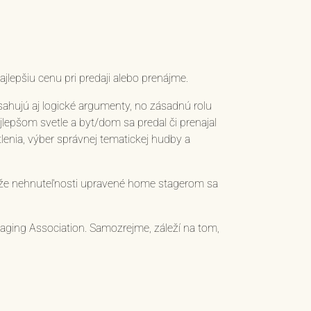
ajlepšiu cenu pri predaji alebo prenájme.
sahujú aj logické argumenty, no zásadnú rolu
lepšom svetle a byt/dom sa predal či prenajal
tlenia, výber správnej tematickej hudby a
, že nehnuteľnosti upravené home stagerom sa
aging Association. Samozrejme, záleží na tom,