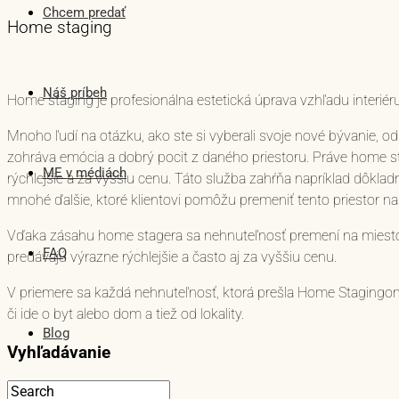
Chcem predať
Home staging
Náš príbeh
Home staging je profesionálna estetická úprava vzhľadu interiéru 
Mnoho ľudí na otázku, ako ste si vyberali svoje nové bývanie, o
zohráva emócia a dobrý pocit z daného priestoru. Práve home sta
ME v médiách
rýchlejšie a za vyššiu cenu. Táto služba zahŕňa napríklad dôklad
mnohé ďalšie, ktoré klientovi pomôžu premeniť tento priestor n
Vďaka zásahu home stagera sa nehnuteľnosť premení na miesto,
FAQ
predávajú výrazne rýchlejšie a často aj za vyššiu cenu.
V priemere sa každá nehnuteľnosť, ktorá prešla Home Stagingom
či ide o byt alebo dom a tiež od lokality.
Blog
Vyhľadávanie