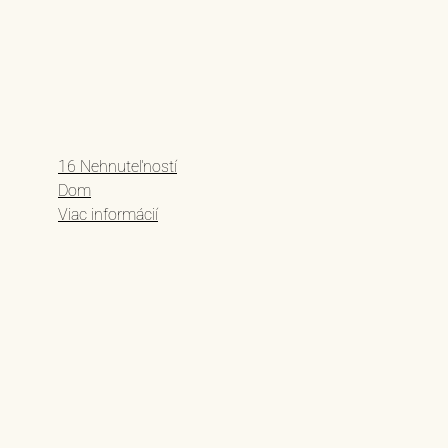
16 Nehnuteľností
Dom
Viac informácií