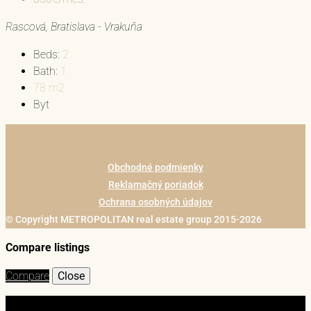
Rascová, Bratislava - Vrakuňa
Beds:
2
Bath:
1
78
m2
Byt
Obchodné podmienky
Reklamačný poriadok
Ochrana osobných údajov
© Copyright METROPOLITAN real estate group 2015-2026
Compare listings
Compare
Close
Login