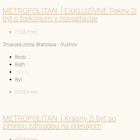
METROPOLITAN │EXKLUZÍVNE Pekný 2i
byt s balkónom v novostavbe
750€/mes.
Trnavská cesta, Bratislava - Ružinov
Beds:
2
Bath:
1
59
m2
Byt
850€/mes.
METROPOLITAN │Krásny 2i byt so
zimnou záhradou na prenájom
850€/mes.