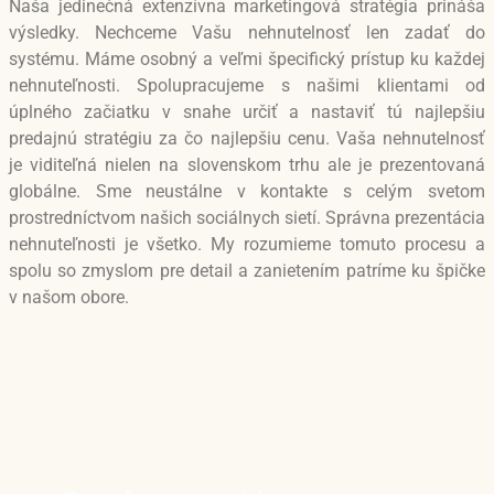
Naša jedinečná extenzívna marketingová stratégia prináša
výsledky. Nechceme Vašu nehnutelnosť len zadať do
systému. Máme osobný a veľmi špecifický prístup ku každej
nehnuteľnosti. Spolupracujeme s našimi klientami od
úplného začiatku v snahe určiť a nastaviť tú najlepšiu
predajnú stratégiu za čo najlepšiu cenu. Vaša nehnutelnosť
je viditeľná nielen na slovenskom trhu ale je prezentovaná
globálne. Sme neustálne v kontakte s celým svetom
prostredníctvom našich sociálnych sietí. Správna prezentácia
nehnuteľnosti je všetko. My rozumieme tomuto procesu a
spolu so zmyslom pre detail a zanietením patríme ku špičke
v našom obore.