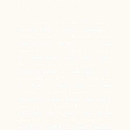
Profesionálne
fotografie
Žijeme v rýchlej digitálnej dobe. Náš mozog sa
prostredníctvom fotografií rozhoduje v
priebehu niekoľkých milisekúnd: áno-nie,
chcem-nechcem. Myslím, že už nikto
nepochybuje ako veľmi dôležitá je fotografia.
Je to komunikačný nástroj, ktorým môžete
ukázať Váš dom alebo byt klientovi. V
internetovej ponuke sú stovky bytov a máte
veľmi krátky čas na to, aby ste urobili dobrý
prvý dojem a zaujali. Preto sú krásne
profesionálne fotografie pri prezentovaní Vašej
nehnuteľnosti našou prioritou. Naša realitná
kancelária sa špecializuje na relokácie
zahraničných klientov, ktorí si skoro výhradne
vyberajú z online ponuky. Fotografie im
pomôžu sa rozhodnúť kde si dokážu predstaviť