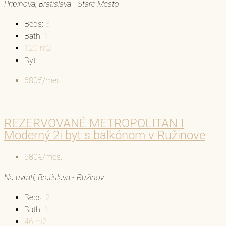
Pribinova, Bratislava - Staré Mesto
Beds:
3
Bath:
1
120
m2
Byt
680€/mes.
REZERVOVANÉ METROPOLITAN I
Moderný 2i byt s balkónom v Ružinove
680€/mes.
Na uvratí, Bratislava - Ružinov
Beds:
2
Bath:
1
46
m2