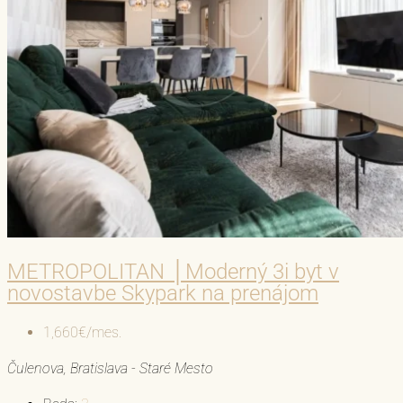
METROPOLITAN │Moderný 3i byt v
novostavbe Skypark na prenájom
1,660€/mes.
Čulenova, Bratislava - Staré Mesto