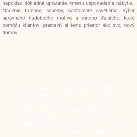
napríklad dôkladné upratanie, zmenu usporiadania nábytku,
zladenie farebnej schémy, nastavenie osvetlenia, výber
správneho hudobného motívu a mnoho ďalšieho, ktoré
pomôžu klientovi prestaviť si tento priestor ako svoj nový
domov.
Video prezentácia
Pre našich exkluzívnych klientov
spolupracujeme s profesionálmi na príprave
video prezentácie, ktoré zachytí jednak
unikátnu atmosféru Vašej nehnuteľnosti a tiež
špecifický životný štýl s ním spojený. Video
prezentácia bude publikovaná na našom
YouTube kanáli aj ďalších osobných aj