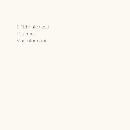
0 Nehnuteľností
Pozemok
Viac informácií