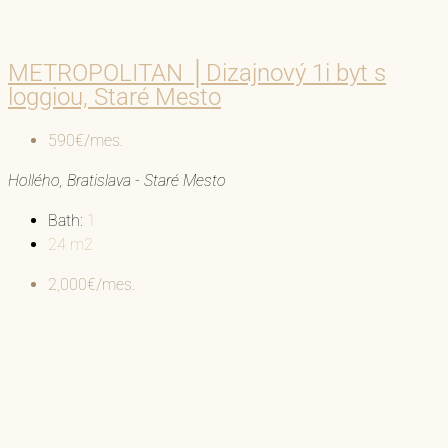
METROPOLITAN │Dizajnový 1i byt s
loggiou, Staré Mesto
590€/mes.
Hollého, Bratislava - Staré Mesto
Bath:
1
24
m2
2,000€/mes.