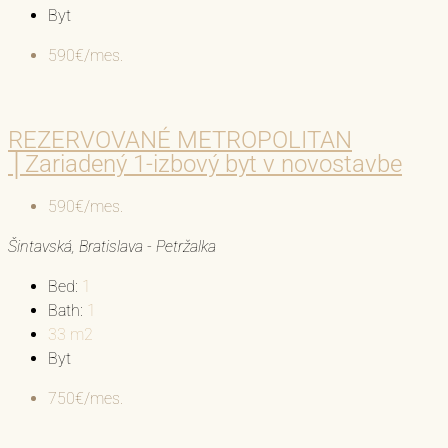
Byt
590€/mes.
REZERVOVANÉ METROPOLITAN
│Zariadený 1-izbový byt v novostavbe
590€/mes.
Šintavská, Bratislava - Petržalka
Bed:
1
Bath:
1
33
m2
Byt
750€/mes.