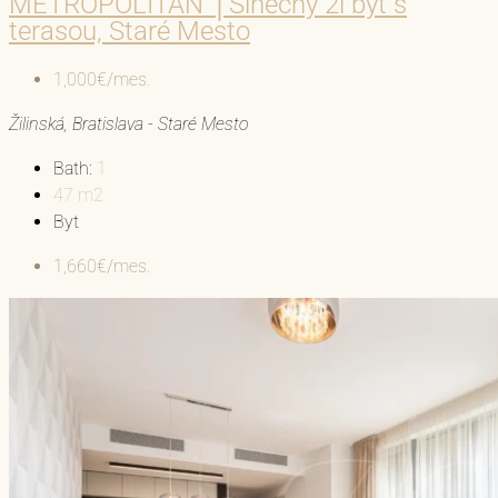
METROPOLITAN │Slnečný 2i byt s
terasou, Staré Mesto
1,000€/mes.
Žilinská, Bratislava - Staré Mesto
Bath:
1
47
m2
Byt
1,660€/mes.