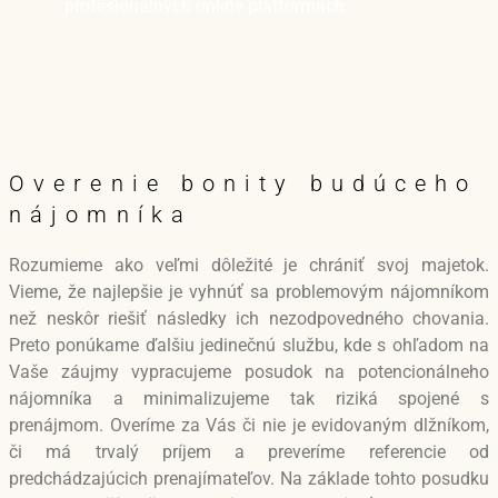
profesionálnych online platformách.
Overenie bonity budúceho
nájomníka
Rozumieme ako veľmi dôležité je chrániť svoj majetok.
Vieme, že najlepšie je vyhnúť sa problemovým nájomníkom
než neskôr riešiť následky ich nezodpovedného chovania.
Preto ponúkame ďalšiu jedinečnú službu, kde s ohľadom na
Vaše záujmy vypracujeme posudok na potencionálneho
nájomníka a minimalizujeme tak riziká spojené s
prenájmom. Overíme za Vás či nie je evidovaným dlžníkom,
či má trvalý príjem a preveríme referencie od
predchádzajúcich prenajímateľov. Na základe tohto posudku