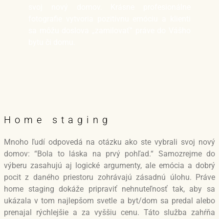
svoj nový domov. Krásne profesionálne
fotografie vytvoria pozitívnu emóciu a klienti
sa môžu doslova „zamilovať” práve do Vášho
bytu či domu.
Home staging
Mnoho ľudí odpovedá na otázku ako ste vybrali svoj nový
domov: “Bola to láska na prvý pohľad.“ Samozrejme do
výberu zasahujú aj logické argumenty, ale emócia a dobrý
pocit z daného priestoru zohrávajú zásadnú úlohu. Práve
home staging dokáže pripraviť nehnuteľnosť tak, aby sa
ukázala v tom najlepšom svetle a byt/dom sa predal alebo
prenajal rýchlejšie a za vyššiu cenu. Táto služba zahŕňa