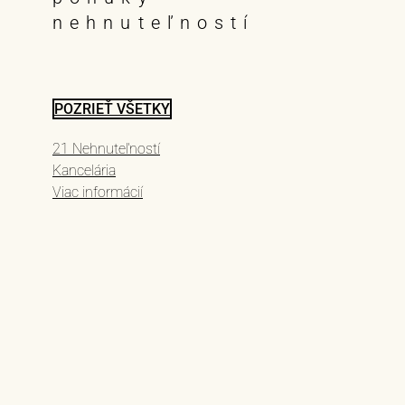
nehnuteľností
POZRIEŤ VŠETKY
21 Nehnuteľností
Kancelária
Viac informácií