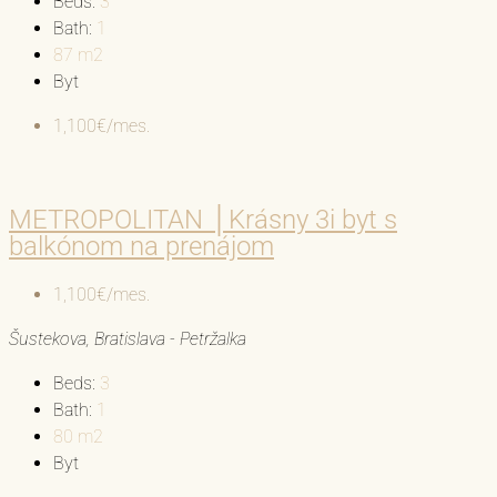
Beds:
3
Bath:
1
87
m2
Byt
1,100€/mes.
METROPOLITAN │Krásny 3i byt s
balkónom na prenájom
1,100€/mes.
Šustekova, Bratislava - Petržalka
Beds:
3
Bath:
1
80
m2
Byt