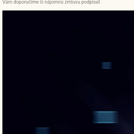
Vám doporučíme či nájomnú zmluvu podpísať.