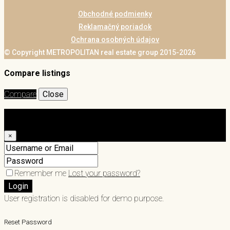
Obchodné podmienky
Reklamačný poriadok
Ochrana osobných údajov
© Copyright METROPOLITAN real estate group 2015-2026
Compare listings
Compare
Close
Login
×
Remember me
Lost your password?
Login
User registration is disabled for demo purpose.
Reset Password