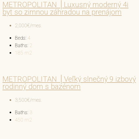
METROPOLITAN │Luxusný moderný 4i
byt so zimnou záhradou na prenájom
2,000€/mes.
Beds:
4
Baths:
2
185
m2
METROPOLITAN │Veľký slnečný 9 izbový
rodinný dom s bazénom
3,500€/mes.
Baths:
3
450
m2