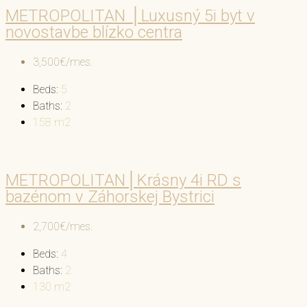
METROPOLITAN │Luxusný 5i byt v
novostavbe blízko centra
3,500€/mes.
Beds:
5
Baths:
2
158
m2
METROPOLITAN│Krásny 4i RD s
bazénom v Záhorskej Bystrici
2,700€/mes.
Beds:
4
Baths:
2
130
m2