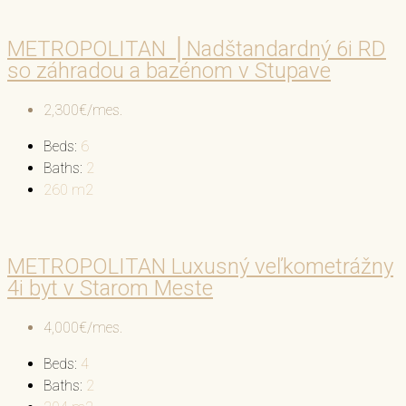
METROPOLITAN │Nadštandardný 6i RD
so záhradou a bazénom v Stupave
2,300€/mes.
Beds:
6
Baths:
2
260
m2
METROPOLITAN Luxusný veľkometrážny
4i byt v Starom Meste
4,000€/mes.
Beds:
4
Baths:
2