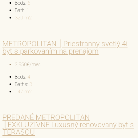
Beds:
6
Bath:
1
320
m2
METROPOLITAN │Priestranný svetlý 4i
byt s parkovaním na prenájom
2,950€/mes.
Beds:
4
Baths:
3
147
m2
PREDANÉ METROPOLITAN
│EXKLUZÍVNE Luxusný renovovaný byt s
TERASOU