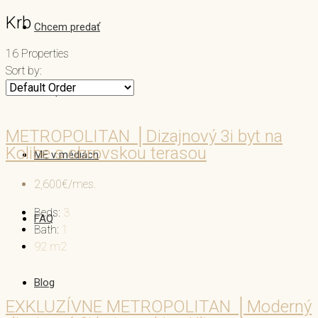
Krb
Chcem predať
16 Properties
Sort by:
Náš príbeh
METROPOLITAN │Dizajnový 3i byt na
Kolibe s obrovskou terasou
ME v médiách
2,600€/mes.
Beds:
3
FAQ
Bath:
1
92
m2
Blog
EXKLUZÍVNE METROPOLITAN │Moderný