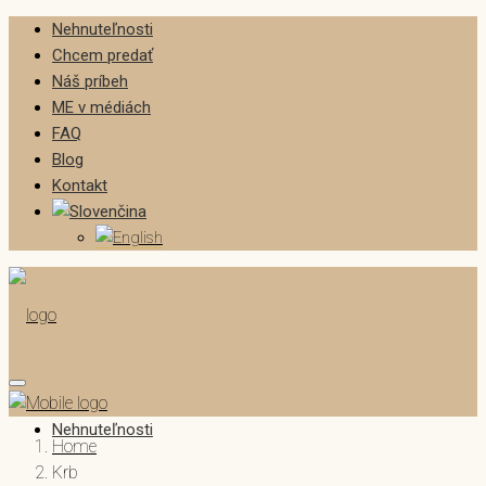
Nehnuteľnosti
Chcem predať
Náš príbeh
ME v médiách
FAQ
Blog
Kontakt
Nehnuteľnosti
Home
Krb