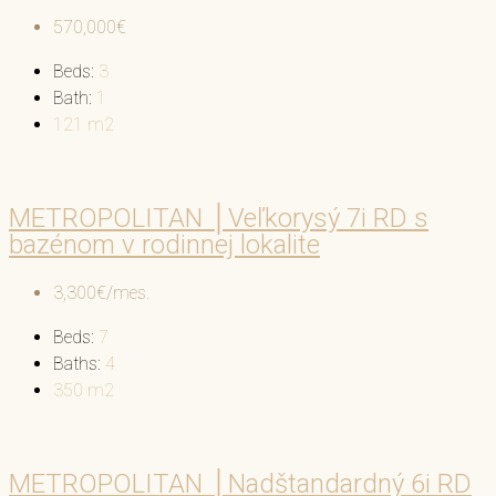
570,000€
Beds:
3
Bath:
1
121
m2
METROPOLITAN │Veľkorysý 7i RD s
bazénom v rodinnej lokalite
3,300€/mes.
Beds:
7
Baths:
4
350
m2
METROPOLITAN │Nadštandardný 6i RD