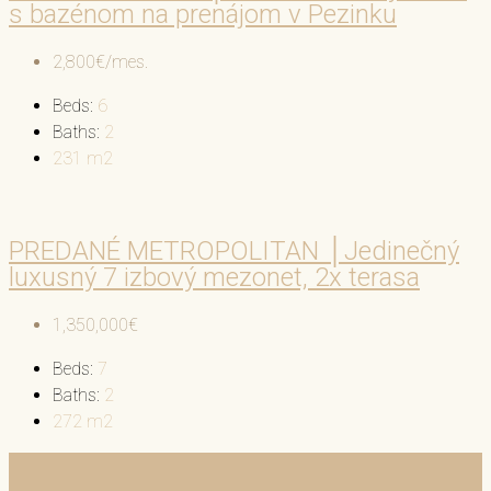
s bazénom na prenájom v Pezinku
2,800€/mes.
Beds:
6
Baths:
2
231
m2
PREDANÉ METROPOLITAN │Jedinečný
luxusný 7 izbový mezonet, 2x terasa
1,350,000€
Beds:
7
Baths:
2
272
m2