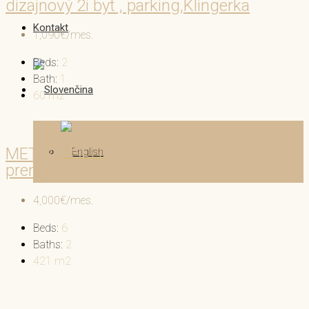
dizajnový 2i byt , parking,Klingerka
Kontakt
1,090€/mes.
Beds:
2
Bath:
1
60
m2
METROPOLITAN │Luxusný 6i RD na
prenájom v Bratislave s bazenóm
4,000€/mes.
Beds:
6
Baths:
2
421
m2