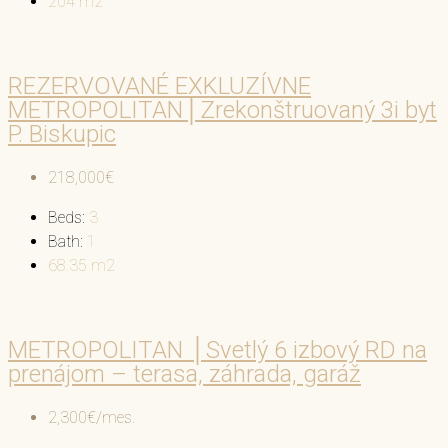
204
m2
REZERVOVANÉ EXKLUZÍVNE
METROPOLITAN│Zrekonštruovaný 3i byt
P. Biskupic
218,000€
Beds:
3
Bath:
1
68.35
m2
METROPOLITAN │Svetlý 6 izbový RD na
prenájom – terasa, záhrada, garáž
2,300€/mes.