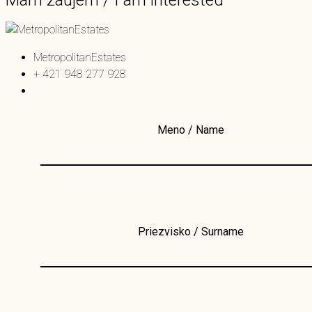
MetropolitanEstates
+ 421 948 277 928
Meno / Name
Priezvisko / Surname