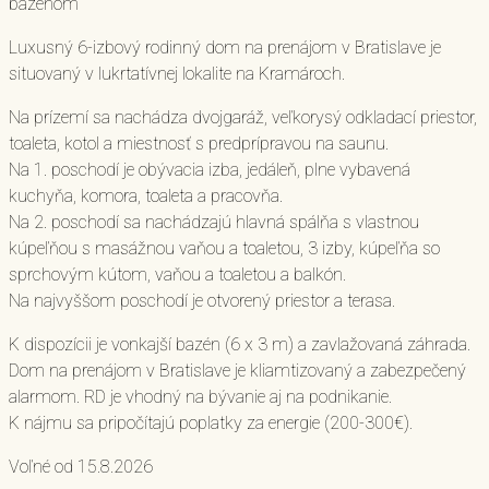
bazenóm
Luxusný 6-izbový rodinný dom na prenájom v Bratislave je
situovaný v lukrtatívnej lokalite na Kramároch.
Na prízemí sa nachádza dvojgaráž, veľkorysý odkladací priestor,
toaleta, kotol a miestnosť s predprípravou na saunu.
Na 1. poschodí je obývacia izba, jedáleň, plne vybavená
kuchyňa, komora, toaleta a pracovňa.
Na 2. poschodí sa nachádzajú hlavná spálňa s vlastnou
kúpeľňou s masážnou vaňou a toaletou, 3 izby, kúpeľňa so
sprchovým kútom, vaňou a toaletou a balkón.
Na najvyššom poschodí je otvorený priestor a terasa.
K dispozícii je vonkajší bazén (6 x 3 m) a zavlažovaná záhrada.
Dom na prenájom v Bratislave je kliamtizovaný a zabezpečený
alarmom. RD je vhodný na bývanie aj na podnikanie.
K nájmu sa pripočítajú poplatky za energie (200-300€).
Voľné od 15.8.2026