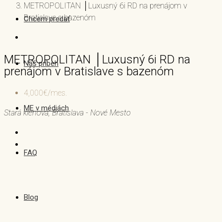
METROPOLITAN │Luxusný 6i RD na prenájom v
Bratislave s bazenóm
Chcem predať
METROPOLITAN │Luxusný 6i RD na
Náš príbeh
prenájom v Bratislave s bazenóm
4,000€/mes.
ME v médiách
Stará klenová, Bratislava - Nové Mesto
FAQ
Blog