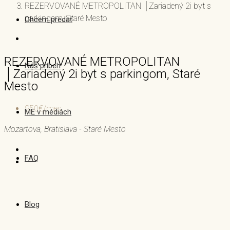
REZERVOVANÉ METROPOLITAN │Zariadený 2i byt s
parkingom, Staré Mesto
Chcem predať
REZERVOVANÉ METROPOLITAN
Náš príbeh
│Zariadený 2i byt s parkingom, Staré
Mesto
950€/mes.
ME v médiách
Mozartova, Bratislava - Staré Mesto
FAQ
Blog