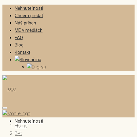
Nehnuteľnosti
Chcem predať
Náš príbeh
ME v médiách
FAQ
Blog
Kontakt
Nehnuteľnosti
Home
Byt