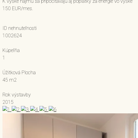
K výške nájmu sa pripočítavajú aj poplatky za energie vo výške
150 EUR/mes.
ID nehnuteľnosti
1002624
Kúpeľňa
1
Úžitková Plocha
45 m2
Rok výstavby
2015