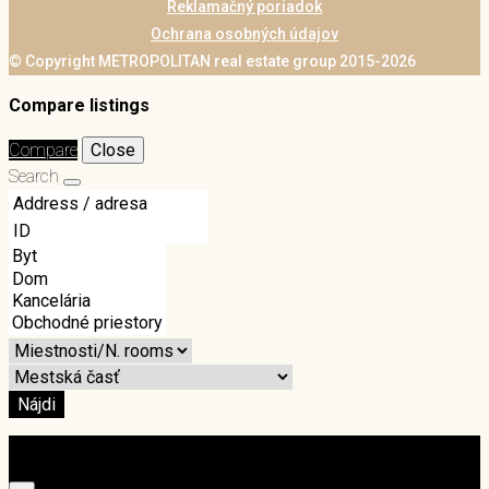
Reklamačný poriadok
Ochrana osobných údajov
© Copyright METROPOLITAN real estate group 2015-2026
Compare listings
Compare
Close
Search
Nájdi
Login