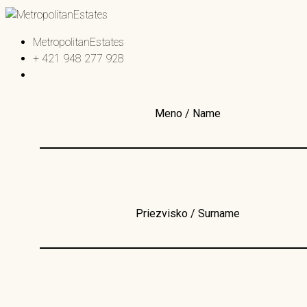
MetropolitanEstates
+ 421 948 277 928
Meno / Name
Priezvisko / Surname