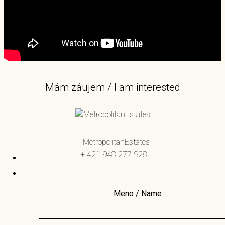
Mám záujem / I am interested
MetropolitanEstates
+ 421 948 277 928
Meno / Name