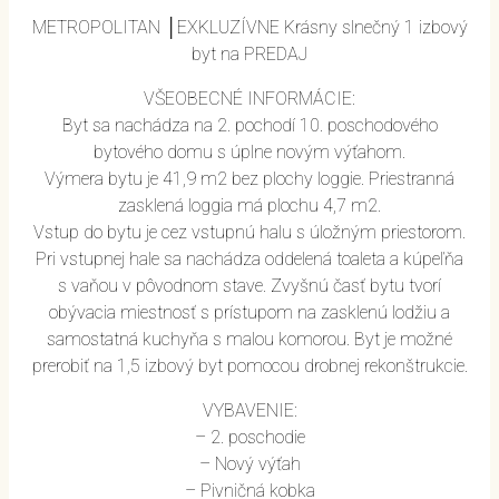
METROPOLITAN │EXKLUZÍVNE Krásny slnečný 1 izbový
byt na PREDAJ
VŠEOBECNÉ INFORMÁCIE:
Byt sa nachádza na 2. pochodí 10. poschodového
bytového domu s úplne novým výťahom.
Výmera bytu je 41,9 m2 bez plochy loggie. Priestranná
zasklená loggia má plochu 4,7 m2.
Vstup do bytu je cez vstupnú halu s úložným priestorom.
Pri vstupnej hale sa nachádza oddelená toaleta a kúpeľňa
s vaňou v pôvodnom stave. Zvyšnú časť bytu tvorí
obývacia miestnosť s prístupom na zasklenú lodžiu a
samostatná kuchyňa s malou komorou. Byt je možné
prerobiť na 1,5 izbový byt pomocou drobnej rekonštrukcie.
VYBAVENIE:
– 2. poschodie
– Nový výťah
– Pivničná kobka