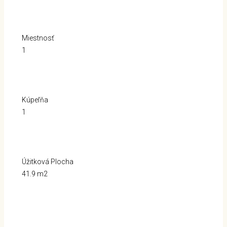
Miestnosť
1
Kúpeľňa
1
Úžitková Plocha
41.9 m2