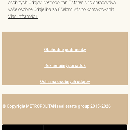
osobných údajov. Metropolitan Estates s.r.o spracováva
vaše osobné údaje iba za účelom vášho kontaktovania.
Viac informácií.
Obchodné podmienky
Reklamačný poriadok
Ochrana osobných údajov
© Copyright METROPOLITAN real estate group 2015-2026