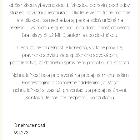
občianskou vybavenosťou, blízkosťou potravín, obchodov,
služieb, kaviarní a reštaurácii. Okolie je veľmi tiché, rodinné
a v blízkosti sa nachádza aj park a zeleň určená na
rekreáciu. výhodou je aj jednoduchá dostupnosť do centra
Bratislavy či už MHD, autom alebo električkou.
Cena za nehnuteľnosť je konečná, vrátane provízie,
právneho servisu zabezpečeného advokátom,
poradenstva, základného správneho poplatku na katastri.
Nehnuteľnosť bola pripravená na predaj na mieru našim
Homestaging a Concierge oddelením , aj Vaša
nehnuteľnosť si zaslúži prezentáciu a predaj na úrovni.
Kontaktujte nás pre bezplatnú konzultáciu.
ID nehnuteľnosti
694273