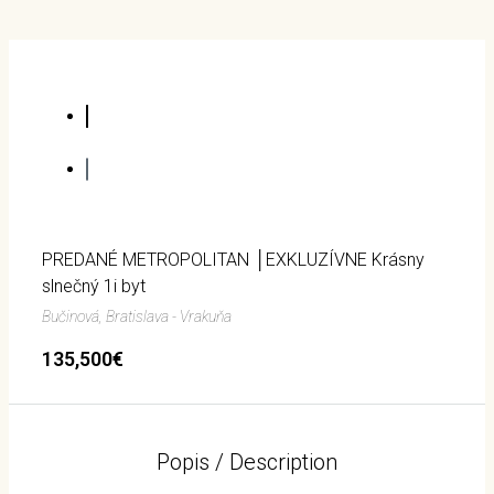
PREDANÉ METROPOLITAN │EXKLUZÍVNE Krásny
slnečný 1i byt
Bučinová, Bratislava - Vrakuňa
135,500€
Popis / Description