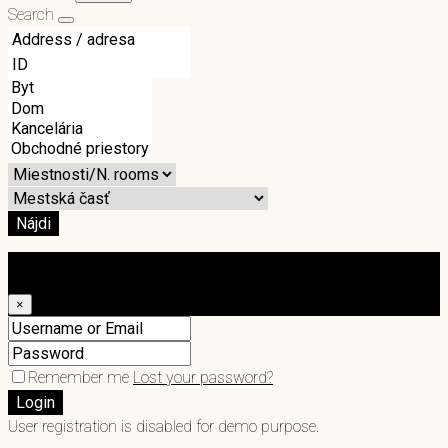
Search
Nájdi
Login
×
Remember me
Lost your password?
Login
User registration is disabled for demo purpose.