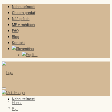
Nehnuteľnosti
Chcem predať
Náš príbeh
ME v médiách
FAQ
Blog
Kontakt
Nehnuteľnosti
Home
Byt