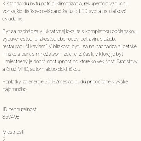
K štandardu bytu patrí aj klimatizácia, rekuperácia vzduchu,
vonkajšie diaľkovo ovládané žalúzie, LED svetlá na diaľkové
ovládanie.
Byt sa nachádza v lukratívnej lokalite s kompletnou občianskou
vybavenosťou, blízkosťou obchodov, potravín, služieb,
reštaurácií či kaviarní. V blízkosti bytu sa na nachádza aj detské
ihrisko a park s množstvom zelene. Z časti, v ktorej je byt
umiestnený je dobrá dostupnosť do ktorejkoľvek časti Bratislavy
a či už MHD, autom alebo električkou.
Poplatky za energie 200€/mesiac budú pripočítané k výške
nájomného.
ID nehnuteľnosti
859498
Miestnosti
2