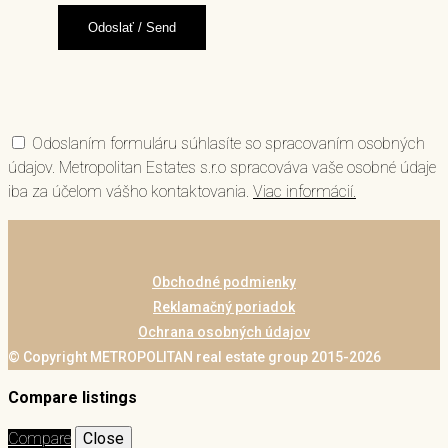
Odoslaním formuláru súhlasíte so spracovaním osobných
údajov. Metropolitan Estates s.r.o spracováva vaše osobné údaje
iba za účelom vášho kontaktovania.
Viac informácií.
Obchodné podmienky
Reklamačný poriadok
Ochrana osobných údajov
© Copyright METROPOLITAN real estate group 2015-2026
Compare listings
Compare
Close