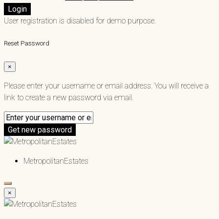
Login
User registration is disabled for demo purpose.
Reset Password
×
Please enter your username or email address. You will receive a
link to create a new password via email.
Get new password
MetropolitanEstates
×