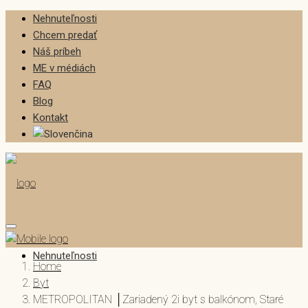
Nehnuteľnosti
Chcem predať
Náš príbeh
ME v médiách
FAQ
Blog
Kontakt
Nehnuteľnosti
Home
Byt
METROPOLITAN │Zariadený 2i byt s balkónom, Staré