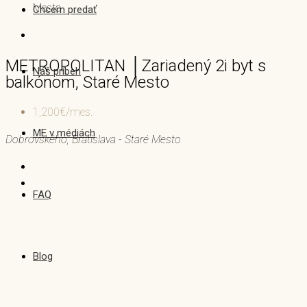
Mesto
Chcem predať
METROPOLITAN │Zariadený 2i byt s
Náš príbeh
balkónom, Staré Mesto
1,200€/mes.
ME v médiách
Dobrovského, Bratislava - Staré Mesto
FAQ
Blog