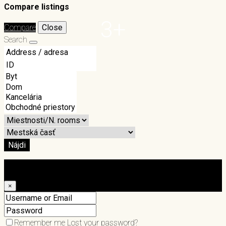
Compare listings
3+
Compare
Close
Search
Nájdi
Login
×
Remember me
Lost your password?