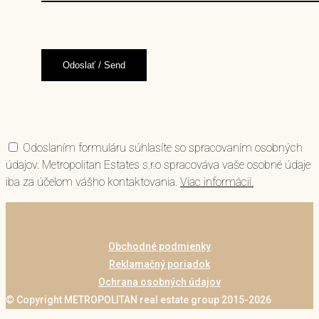
Odoslaním formuláru súhlasíte so spracovaním osobných
údajov. Metropolitan Estates s.r.o spracováva vaše osobné údaje
iba za účelom vášho kontaktovania.
Viac informácií.
Obchodné podmienky
Reklamačný poriadok
Ochrana osobných údajov
© Copyright METROPOLITAN real estate group 2015-2026