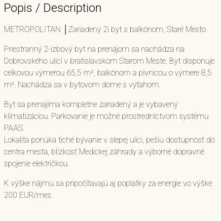
Popis / Description
METROPOLITAN │Zariadený 2i byt s balkónom, Staré Mesto
Priestranný 2-izbový byt na prenájom sa nachádza na
Dobrovského ulici v bratislavskom Starom Meste. Byt disponuje
celkovou výmerou 65,5 m², balkónom a pivnicou o výmere 8,5
m². Nachádza sa v bytovom dome s výťahom.
Byt sa prenajíma kompletne zariadený a je vybavený
klimatizáciou. Parkovanie je možné prostredníctvom systému
PAAS.
Lokalita ponúka tiché bývanie v slepej ulici, pešiu dostupnosť do
centra mesta, blízkosť Medickej záhrady a výborné dopravné
spojenie električkou.
K výške nájmu sa pripočítavajú aj poplatky za energie vo výške
200 EUR/mes.