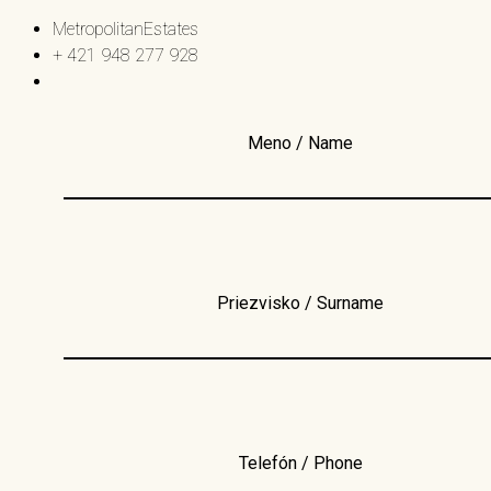
MetropolitanEstates
+ 421 948 277 928
Meno / Name
Priezvisko / Surname
Telefón / Phone