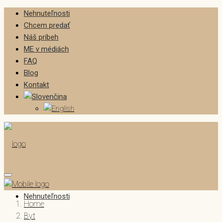
Nehnuteľnosti
Chcem predať
Náš príbeh
ME v médiách
FAQ
Blog
Kontakt
Nehnuteľnosti
Home
Byt