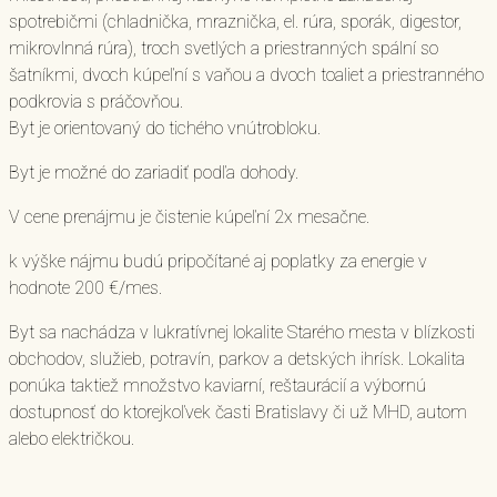
spotrebičmi (chladnička, mraznička, el. rúra, sporák, digestor,
mikrovlnná rúra), troch svetlých a priestranných spální so
šatníkmi, dvoch kúpeľní s vaňou a dvoch toaliet a priestranného
podkrovia s práčovňou.
Byt je orientovaný do tichého vnútrobloku.
Byt je možné do zariadiť podľa dohody.
V cene prenájmu je čistenie kúpeľní 2x mesačne.
k výške nájmu budú pripočítané aj poplatky za energie v
hodnote 200 €/mes.
Byt sa nachádza v lukratívnej lokalite Starého mesta v blízkosti
obchodov, služieb, potravín, parkov a detských ihrísk. Lokalita
ponúka taktiež množstvo kaviarní, reštaurácií a výbornú
dostupnosť do ktorejkoľvek časti Bratislavy či už MHD, autom
alebo električkou.