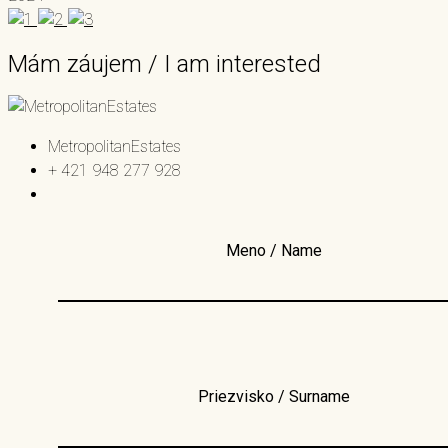
Mám záujem / I am interested
MetropolitanEstates
+ 421 948 277 928
Meno / Name
Priezvisko / Surname