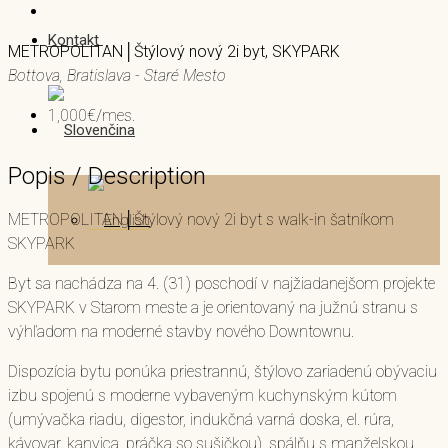
Kontakt
METROPOLITAN│Štýlový nový 2i byt, SKYPARK
Bottova, Bratislava - Staré Mesto
1,000€/mes.
Popis / Description
METROPOLITAN│Štýlový nový 2i byt s walk-in šatníkom
SKYPARK
Byt sa nachádza na 4. (31) poschodí v najžiadanejšom projekte
SKYPARK v Starom meste a je orientovaný na južnú stranu s
výhľadom na moderné stavby nového Downtownu.
Dispozícia bytu ponúka priestrannú, štýlovo zariadenú obývaciu
izbu spojenú s moderne vybaveným kuchynským kútom
(umývačka riadu, digestor, indukčná varná doska, el. rúra,
kávovar, kanvica, práčka so sušičkou), spálňu s manželskou