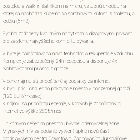
posteľou a walk-in šatníkom na mieru, vstupnú chodbu na
ktorej sa nachádza kúpeľňa so sprchovým kútom, s toaletou, a
lodžiu (5m2).
Byt bol zariadený kvalitným nábytkom s dizajnovými prvkami
pre zaistenie najvyššieho komfortu bývania.
V byte je nainštalovaná nová technológia rekuperácie vzduchu.
Komplex je zabezpečený 24h recepciou a disponuje 4x
rýchlovýťahmi priamo z garáže.
V cene nájmu sú pripočítané aj poplatky za internet.
K bytu prislúcha jedno pakovacie miesto v podzemnej garáži
(120 EUR/mesiac).
K nájmu sa pripočítajú energie, v ktorých je započítaný aj
internet vo výške 280€/mes.
Unikátnym riešením priestoru bývalej priemyselnej zóne
Mlynských nív sa podarilo vytvoriť úplne novú časť
bratislavského centra Downtown. Zachovaním Jurkovičovej