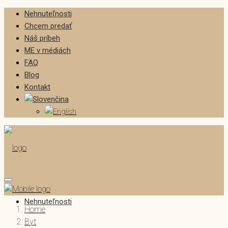
Nehnuteľnosti
Chcem predať
Náš príbeh
ME v médiách
FAQ
Blog
Kontakt
Nehnuteľnosti
Home
Byt