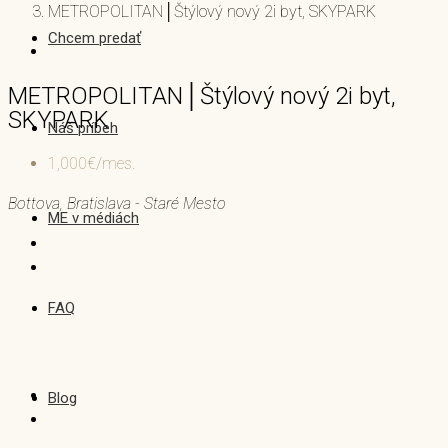
METROPOLITAN│Štýlový nový 2i byt, SKYPARK
Chcem predať
METROPOLITAN│Štýlový nový 2i byt,
SKYPARK
Náš príbeh
1,000€/mes.
Bottova, Bratislava - Staré Mesto
ME v médiách
FAQ
Blog