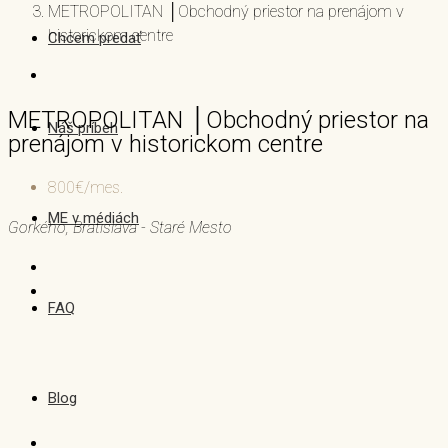
METROPOLITAN │Obchodný priestor na prenájom v
historickom centre
Chcem predať
METROPOLITAN │Obchodný priestor na
Náš príbeh
prenájom v historickom centre
800€/mes.
ME v médiách
Gorkého, Bratislava - Staré Mesto
FAQ
Blog