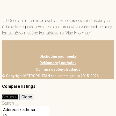
Odoslaním formuláru súhlasíte so spracovaním osobných
údajov. Metropolitan Estates s.r.o spracováva vaše osobné údaje
iba za účelom vášho kontaktovania.
Viac informácií.
Obchodné podmienky
Reklamačný poriadok
Ochrana osobných údajov
© Copyright METROPOLITAN real estate group 2015-2026
Compare listings
Compare
Close
Search