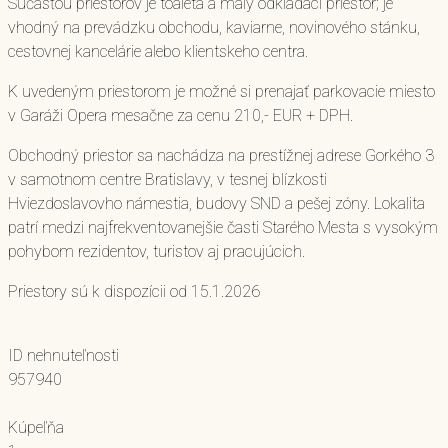
Súčasťou priestorov je toaleta a malý odkladací priestor; je
vhodný na prevádzku obchodu, kaviarne, novinového stánku,
cestovnej kancelárie alebo klientskeho centra.
K uvedeným priestorom je možné si prenajať parkovacie miesto
v Garáži Opera mesačne za cenu 210,- EUR + DPH.
Obchodný priestor sa nachádza na prestížnej adrese Gorkého 3
v samotnom centre Bratislavy, v tesnej blízkosti
Hviezdoslavovho námestia, budovy SND a pešej zóny. Lokalita
patrí medzi najfrekventovanejšie časti Starého Mesta s vysokým
pohybom rezidentov, turistov aj pracujúcich.
Priestory sú k dispozícii od 15.1.2026
ID nehnuteľnosti
957940
Kúpeľňa