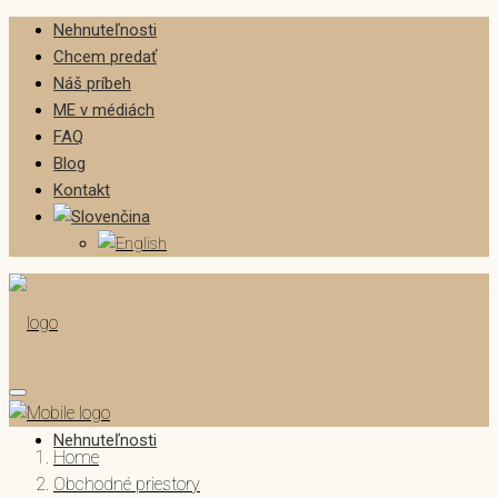
Nehnuteľnosti
Chcem predať
Náš príbeh
ME v médiách
FAQ
Blog
Kontakt
Nehnuteľnosti
Home
Obchodné priestory