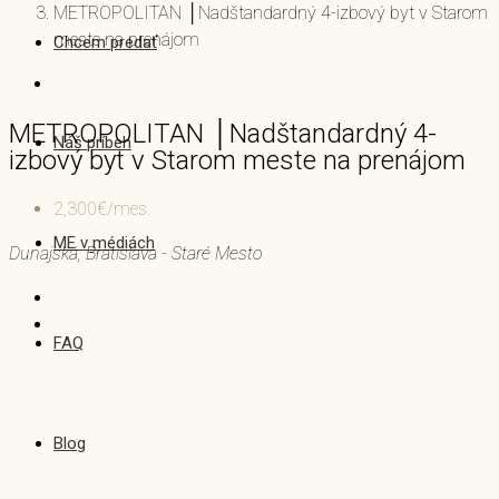
METROPOLITAN │Nadštandardný 4-izbový byt v Starom
meste na prenájom
Chcem predať
METROPOLITAN │Nadštandardný 4-
Náš príbeh
izbový byt v Starom meste na prenájom
2,300€/mes.
ME v médiách
Dunajská, Bratislava - Staré Mesto
FAQ
Blog