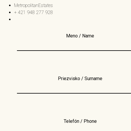
MetropolitanEstates
+ 421 948 277 928
Meno / Name
Priezvisko / Surname
Telefón / Phone