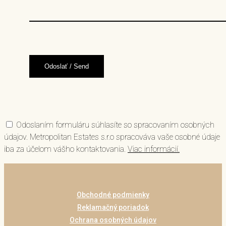
Odoslaním formuláru súhlasíte so spracovaním osobných
údajov. Metropolitan Estates s.r.o spracováva vaše osobné údaje
iba za účelom vášho kontaktovania.
Viac informácií.
Obchodné podmienky
Reklamačný poriadok
Ochrana osobných údajov