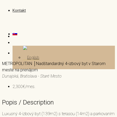
Kontakt
METROPOLITAN │Nadštandardný 4-izbový byt v Starom
meste na prenájom
Dunajská, Bratislava - Staré Mesto
2,300€/mes.
Popis / Description
Luxusný 4-izbový byt (139m2) s terasou (14m2) a parkovaním