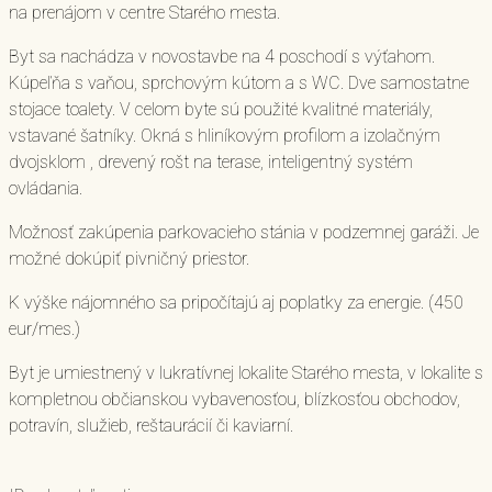
na prenájom v centre Starého mesta.
Byt sa nachádza v novostavbe na 4 poschodí s výťahom.
Kúpeľňa s vaňou, sprchovým kútom a s WC. Dve samostatne
stojace toalety. V celom byte sú použité kvalitné materiály,
vstavané šatníky. Okná s hliníkovým profilom a izolačným
dvojsklom , drevený rošt na terase, inteligentný systém
ovládania.
Možnosť zakúpenia parkovacieho stánia v podzemnej garáži. Je
možné dokúpiť pivničný priestor.
K výške nájomného sa pripočítajú aj poplatky za energie. (450
eur/mes.)
Byt je umiestnený v lukratívnej lokalite Starého mesta, v lokalite s
kompletnou občianskou vybavenosťou, blízkosťou obchodov,
potravín, služieb, reštaurácií či kaviarní.