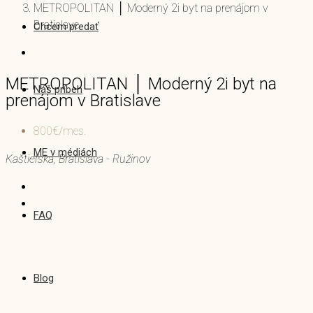
METROPOLITAN │ Moderný 2i byt na prenájom v
Bratislave
Chcem predať
METROPOLITAN │ Moderný 2i byt na
Náš príbeh
prenájom v Bratislave
800€/mes.
ME v médiách
Kaštieľska, Bratislava - Ružinov
FAQ
Blog