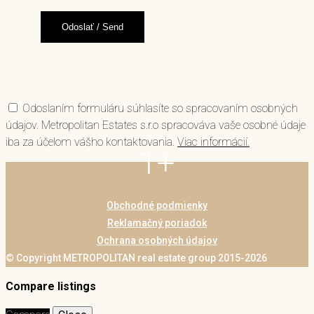
Odoslaním formuláru súhlasíte so spracovaním osobných
údajov. Metropolitan Estates s.r.o spracováva vaše osobné údaje
iba za účelom vášho kontaktovania.
Viac informácií.
1+
Obchodné podmienky
Reklamačný poriadok
Ochrana osobných údajov
© Copyright METROPOLITAN real estate group 2015-2026
Compare listings