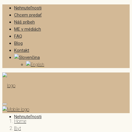
Nehnuteľnosti
Chcem predať
Náš príbeh
ME v médiách
FAQ
Blog
Kontakt
Nehnuteľnosti
Home
Byt