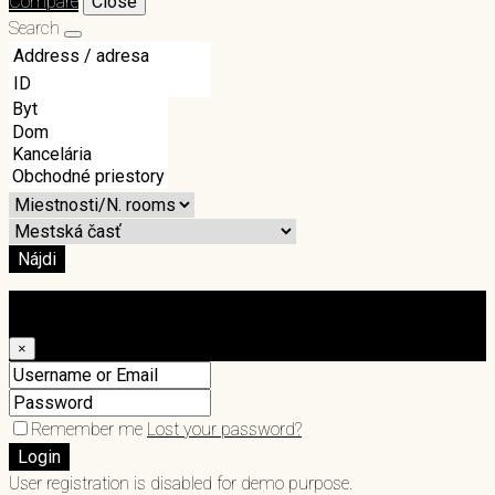
Compare
Close
Search
Nájdi
Login
×
Remember me
Lost your password?
Login
User registration is disabled for demo purpose.