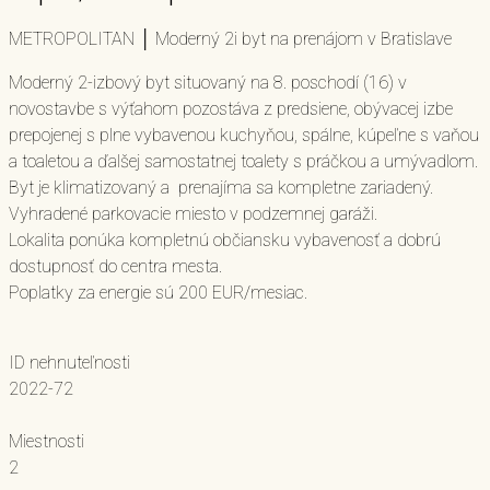
METROPOLITAN │ Moderný 2i byt na prenájom v Bratislave
Moderný 2-izbový byt situovaný na 8. poschodí (16) v
novostavbe s výťahom pozostáva z predsiene, obývacej izbe
prepojenej s plne vybavenou kuchyňou, spálne, kúpeľne s vaňou
a toaletou a ďalšej samostatnej toalety s práčkou a umývadlom.
Byt je klimatizovaný a prenajíma sa kompletne zariadený.
Vyhradené parkovacie miesto v podzemnej garáži.
Lokalita ponúka kompletnú občiansku vybavenosť a dobrú
dostupnosť do centra mesta.
Poplatky za energie sú 200 EUR/mesiac.
ID nehnuteľnosti
2022-72
Miestnosti
2