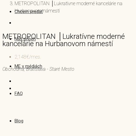
METROPOLITAN │Lukratívne moderné kancelárie na
Hurbanovom námestí
Chcem predať
METROPOLITAN │Lukratívne moderné
Náš príbeh
kancelárie na Hurbanovom námestí
2,148€/mes.
ME v médiách
Obchodná, Bratislava - Staré Mesto
FAQ
Blog