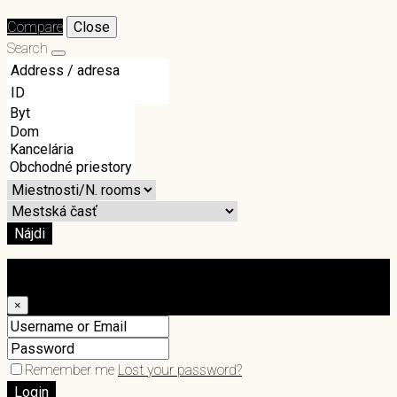
Compare
Close
Search
Nájdi
Login
×
Remember me
Lost your password?
Login