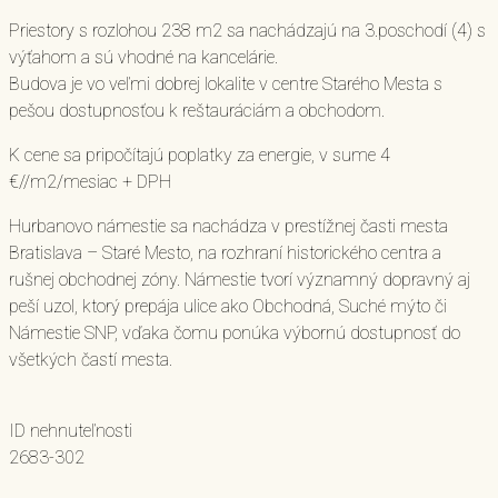
Priestory s rozlohou 238 m2 sa nachádzajú na 3.poschodí (4) s
výťahom a sú vhodné na kancelárie.
Budova je vo veľmi dobrej lokalite v centre Starého Mesta s
pešou dostupnosťou k reštauráciám a obchodom.
K cene sa pripočítajú poplatky za energie, v sume 4
€//m2/mesiac + DPH
Hurbanovo námestie sa nachádza v prestížnej časti mesta
Bratislava – Staré Mesto, na rozhraní historického centra a
rušnej obchodnej zóny. Námestie tvorí významný dopravný aj
peší uzol, ktorý prepája ulice ako Obchodná, Suché mýto či
Námestie SNP, vďaka čomu ponúka výbornú dostupnosť do
všetkých častí mesta.
ID nehnuteľnosti
2683-302