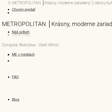
METROPOLITAN │Krásny, moderne zariadený 2-izbový byt
Chcem predať
METROPOLITAN │Krásny, moderne zariade
Náš príbeh
940€/mes.
Dunajská, Bratislava - Staré Mesto
ME v médiách
FAQ
Blog