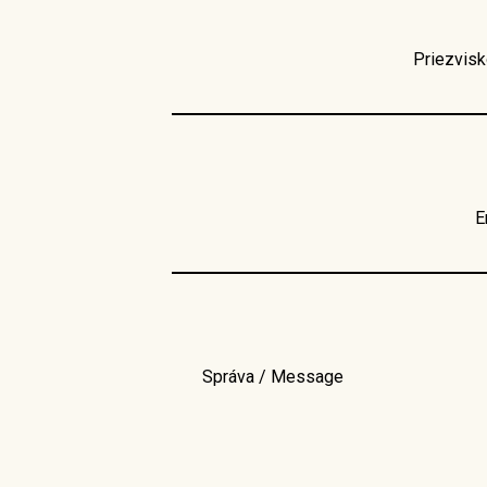
Priezvis
E
Správa / Message