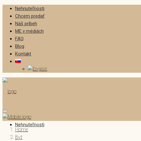
Nehnuteľnosti
Chcem predať
Náš príbeh
ME v médiách
FAQ
Blog
Kontakt
Nehnuteľnosti
Home
Byt