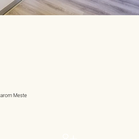
Starom Meste
8+