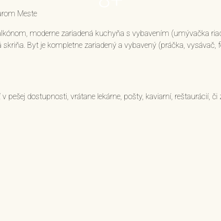
arom Meste
balkónom, moderne zariadená kuchyňa s vybavením (umývačka riadu, 
kriňa. Byt je kompletne zariadený a vybavený (práčka, vysávač, fén
šej dostupnosti, vrátane lekárne, pošty, kaviarní, reštaurácií, či