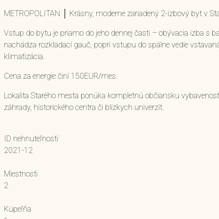
METROPOLITAN │ Krásny, moderne zariadený 2-izbový byt v St
Vstup do bytu je priamo do jeho dennej časti – obývacia izba s 
nachádza rozkladací gauč, popri vstupu do spálne vedie vstavaná s
klimatizácia.
Cena za energie činí 150EUR/mes.
Lokalita Starého mesta ponúka kompletnú občiansku vybavenosť v pe
záhrady, historického centra či blízkych univerzít.
ID nehnuteľnosti
2021-12
Miestnosti
2
Kúpeľňa