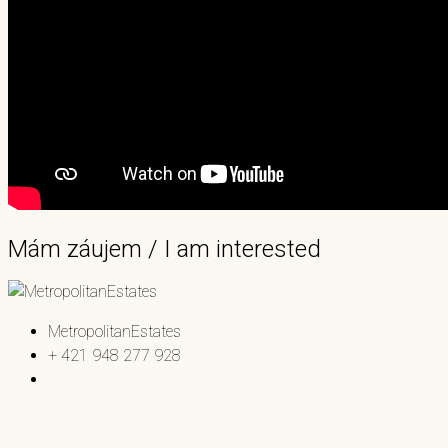
Mám záujem / I am interested
MetropolitanEstates
+ 421 948 277 928