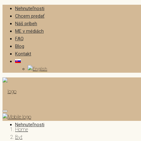
Nehnuteľnosti
Chcem predať
Náš príbeh
ME v médiách
FAQ
Blog
Kontakt
Nehnuteľnosti
Home
Byt