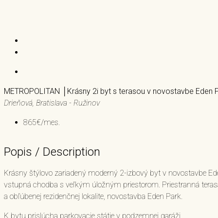
METROPOLITAN │Krásny 2i byt s terasou v novostavbe Eden 
Drieňová, Bratislava - Ružinov
865€/mes.
Popis / Description
Krásny štýlovo zariadený moderný 2-izbový byt v novostavbe Ede
vstupná chodba s veľkým úložným priestorom. Priestranná tera
a obľúbenej rezidenčnej lokalite, novostavba Eden Park.
K bytu prislúcha parkovacie státie v podzemnej garáži.