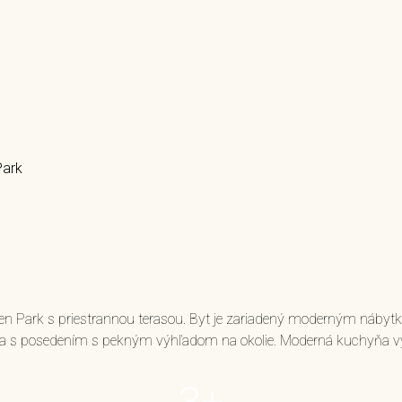
Park
n Park s priestrannou terasou. Byt je zariadený moderným nábytko
sa s posedením s pekným výhľadom na okolie. Moderná kuchyňa vy
3+