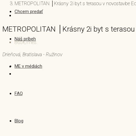
METROPOLITAN │Krásny 2i byt s terasou v novostavbe E
Chcem predať
METROPOLITAN │Krásny 2i byt s terasou 
Náš príbeh
865€/mes.
Drieňová, Bratislava - Ružinov
ME v médiách
FAQ
Blog