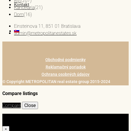
Byt
(207)
Kontakt
Kancelária
(21)
Dom
(16)
Einsteinova 11, 851 01 Bratislava
admin@metropolitanestates.sk
Obchodné podmienky
Reklamačný poriadok
Ochrana osobných údajov
© Copyright METROPOLITAN real estate group 2015-2024
Compare listings
Compare
Close
Login
×