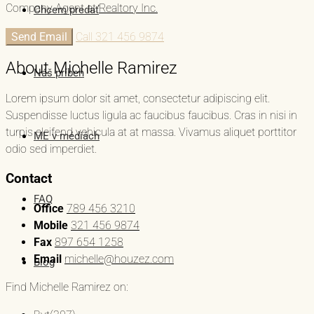
Company Agent at
Realtory Inc.
Chcem predať
Send Email
Call
321 456 9874
About Michelle Ramirez
Náš príbeh
Lorem ipsum dolor sit amet, consectetur adipiscing elit.
Suspendisse luctus ligula ac faucibus faucibus. Cras in nisi in
turpis eleifend vehicula at at massa. Vivamus aliquet porttitor
ME v médiách
odio sed imperdiet.
Contact
FAQ
Office
789 456 3210
Mobile
321 456 9874
Fax
897 654 1258
Email
michelle@houzez.com
Blog
Find Michelle Ramirez on: