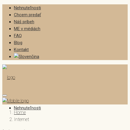
Nehnuteľnosti
Chcem predať
Náš príbeh
ME v médiách
FAQ
Blog
Kontakt
Nehnuteľnosti
Home
Internet