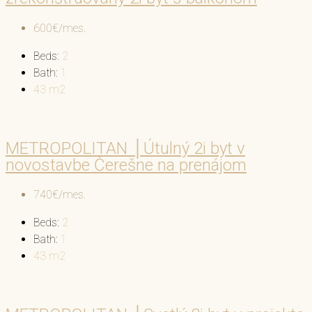
600€/mes.
Beds:
2
Bath:
1
43
m2
METROPOLITAN │Útulný 2i byt v
novostavbe Čerešne na prenájom
740€/mes.
Beds:
2
Bath:
1
43
m2