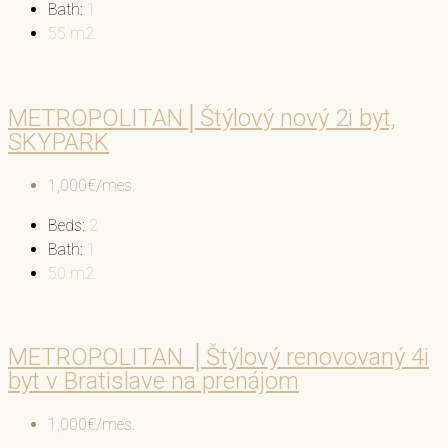
Bath:
1
55
m2
METROPOLITAN│Štýlový nový 2i byt,
SKYPARK
1,000€/mes.
Beds:
2
Bath:
1
50
m2
METROPOLITAN │Štýlový renovovaný 4i
byt v Bratislave na prenájom
1,000€/mes.