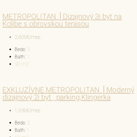
METROPOLITAN │Dizajnový 3i byt na
Kolibe s obrovskou terasou
2,600€/mes.
Beds:
3
Bath:
1
92
m2
EXKLUZÍVNE METROPOLITAN │Moderný
dizajnový 2i byt , parking,Klingerka
1,090€/mes.
Beds:
2
Bath:
1