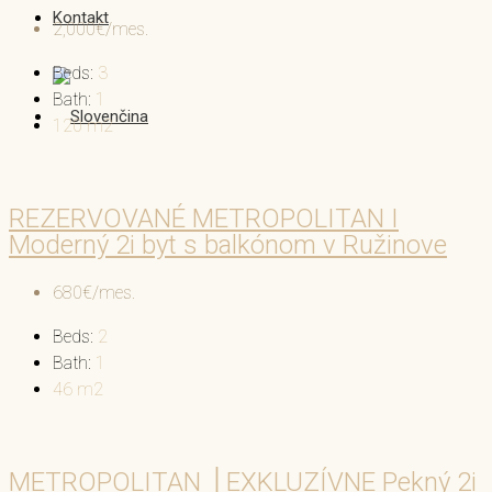
Kontakt
2,000€/mes.
Beds:
3
Bath:
1
120
m2
REZERVOVANÉ METROPOLITAN I
Moderný 2i byt s balkónom v Ružinove
680€/mes.
Beds:
2
Bath:
1
46
m2
METROPOLITAN │EXKLUZÍVNE Pekný 2i