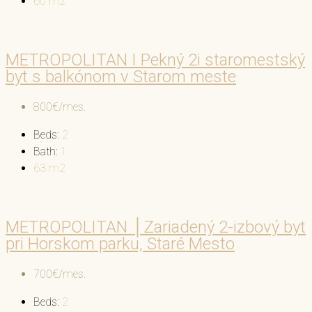
60
m2
METROPOLITAN I Pekný 2i staromestský
byt s balkónom v Starom meste
800€/mes.
Beds:
2
Bath:
1
63
m2
METROPOLITAN │Zariadený 2-izbový byt
pri Horskom parku, Staré Mesto
700€/mes.
Beds:
2