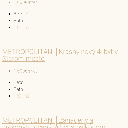
1,000€/mes.
Beds:
3
Bath:
1
110
m2
METROPOLITAN │Krásny nový 4i byt v
Starom meste
1,500€/mes.
Beds:
4
Bath:
1
100
m2
METROPOLITAN │Zariadený a
zrekonštruovaný 2i byt s balkónom