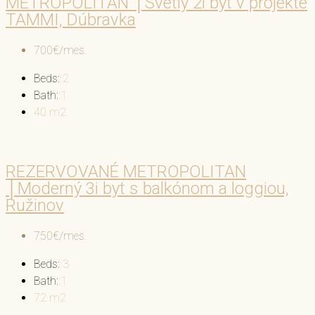
METROPOLITAN │Svetlý 2i byt v projekte
TAMMI, Dúbravka
700€/mes.
Beds:
2
Bath:
1
40
m2
REZERVOVANÉ METROPOLITAN
│Moderný 3i byt s balkónom a loggiou,
Ružinov
750€/mes.
Beds:
3
Bath:
1
72
m2