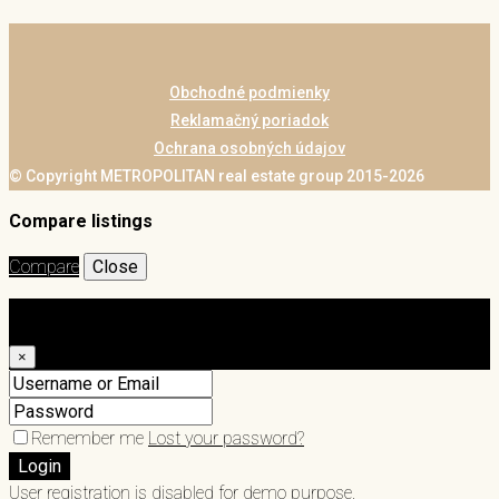
Obchodné podmienky
Reklamačný poriadok
Ochrana osobných údajov
© Copyright METROPOLITAN real estate group 2015-2026
Compare listings
Compare
Close
Login
×
Remember me
Lost your password?
Login
User registration is disabled for demo purpose.