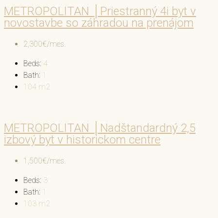
METROPOLITAN │Priestranný 4i byt v
novostavbe so záhradou na prenájom
2,300€/mes.
Beds:
4
Bath:
1
104
m2
METROPOLITAN │Nadštandardný 2,5
izbový byt v historickom centre
1,500€/mes.
Beds:
3
Bath:
1
103
m2