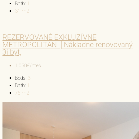
Bath:
1
31
m2
REZERVOVANÉ EXKLUZÍVNE
METROPOLITAN │Nákladne renovovaný
3i byt,
1,050€/mes.
Beds:
3
Bath:
1
75
m2