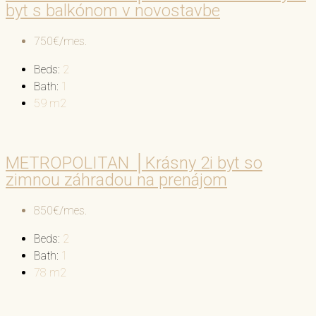
byt s balkónom v novostavbe
750€/mes.
Beds:
2
Bath:
1
59
m2
METROPOLITAN │Krásny 2i byt so
zimnou záhradou na prenájom
850€/mes.
Beds:
2
Bath:
1
78
m2