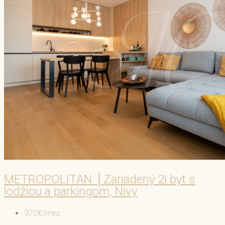
METROPOLITAN │Zariadený 2i byt s
lodžiou a parkingom, Nivy
970€/mes.