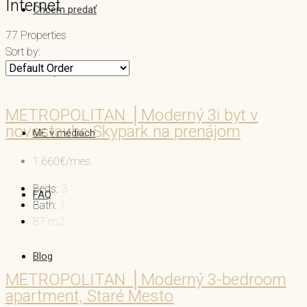
Internet
Chcem predať
77 Properties
Sort by:
Náš príbeh
METROPOLITAN │Moderný 3i byt v
novostavbe Skypark na prenájom
ME v médiách
1,660€/mes.
Beds:
3
FAQ
Bath:
1
87
m2
Blog
METROPOLITAN │Moderný 3-bedroom
apartment, Staré Mesto