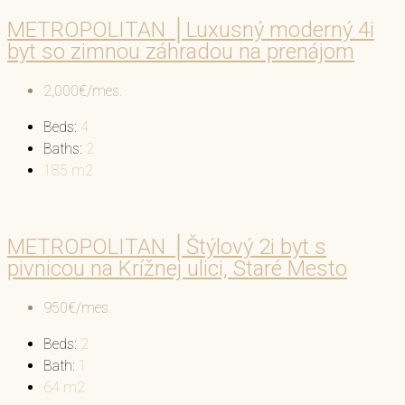
METROPOLITAN │Luxusný moderný 4i
byt so zimnou záhradou na prenájom
2,000€/mes.
Beds:
4
Baths:
2
185
m2
METROPOLITAN │Štýlový 2i byt s
pivnicou na Krížnej ulici, Staré Mesto
950€/mes.
Beds:
2
Bath:
1
64
m2