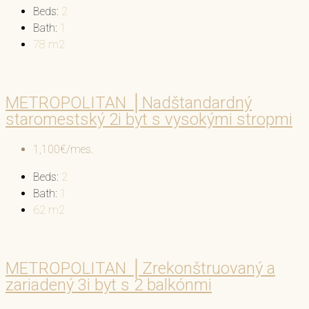
Beds:
2
Bath:
1
78
m2
METROPOLITAN │Nadštandardný
staromestský 2i byt s vysokými stropmi
1,100€/mes.
Beds:
2
Bath:
1
62
m2
METROPOLITAN │Zrekonštruovaný a
zariadený 3i byt s 2 balkónmi