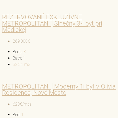
REZERVOVANÉ EXKLUZÍVNE
METROPOLITAN │Slnečný 3-i byt pri
Medickej
269,000€
Beds:
3
Bath:
1
52.54
m2
METROPOLITAN │Moderný 1i byt v Olivia
Residence, Nové Mesto
620€/mes.
Bed:
1