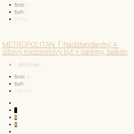
Beds:
2
Bath:
1
58
m2
METROPOLITAN │ Nadštandardný 4-
izbový mezonetový byt + parking, balkón
1,450€/mes.
Beds:
4
Bath:
1
165
m2
1
2
3