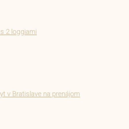
s 2 loggiami
 v Bratislave na prenájom