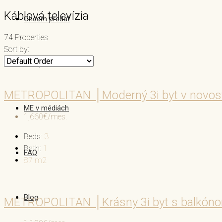
Káblová televízia
Chcem predať
74 Properties
Sort by:
Náš príbeh
METROPOLITAN │Moderný 3i byt v novost
ME v médiách
1,660€/mes.
Beds:
3
Bath:
1
FAQ
87
m2
Blog
METROPOLITAN │Krásny 3i byt s balkóno