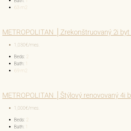
Bath:
1
63
m2
METROPOLITAN │Zrekonštruovaný 2i byt 
1,030€/mes.
Beds:
2
Bath:
1
69
m2
METROPOLITAN │Štýlový renovovaný 4i byt
1,000€/mes.
Beds:
2
Bath:
1