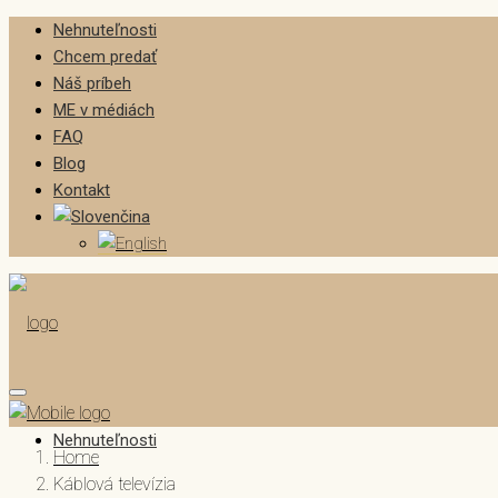
Nehnuteľnosti
Chcem predať
Náš príbeh
ME v médiách
FAQ
Blog
Kontakt
Nehnuteľnosti
Home
Káblová televízia