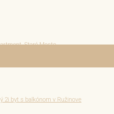
rtment, Staré Mesto
i byt s balkónom v Ružinove