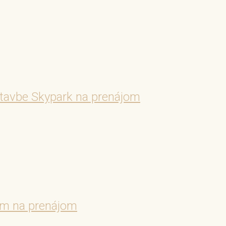
avbe Skypark na prenájom
m na prenájom