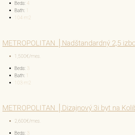
Beds:
4
Bath:
1
104
m2
METROPOLITAN │Nadštandardný 2,5 izbový
1,500€/mes.
Beds:
3
Bath:
1
103
m2
METROPOLITAN │Dizajnový 3i byt na Koli
2,600€/mes.
Beds:
3