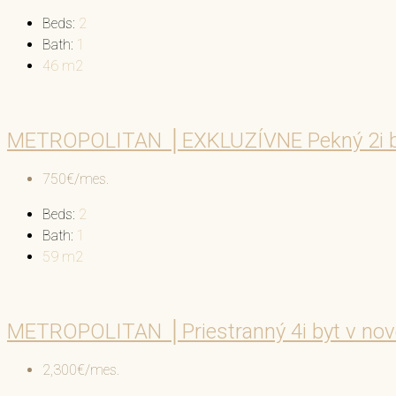
Beds:
2
Bath:
1
46
m2
METROPOLITAN │EXKLUZÍVNE Pekný 2i by
750€/mes.
Beds:
2
Bath:
1
59
m2
METROPOLITAN │Priestranný 4i byt v nov
2,300€/mes.