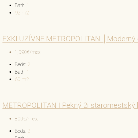
Bath:
1
92
m2
EXKLUZÍVNE METROPOLITAN │Moderný dizaj
1,090€/mes.
Beds:
2
Bath:
1
60
m2
METROPOLITAN I Pekný 2i staromestský 
800€/mes.
Beds:
2