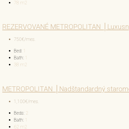
78
m2
REZERVOVANÉ METROPOLITAN │Luxusný 1i
750€/mes.
Bed:
1
Bath:
1
38
m2
METROPOLITAN │Nadštandardný staromest
1,100€/mes.
Beds:
2
Bath:
1
62
m2