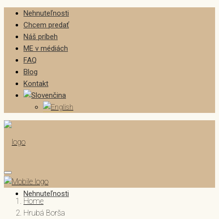
Nehnuteľnosti
Chcem predať
Náš príbeh
ME v médiách
FAQ
Blog
Kontakt
Nehnuteľnosti
Home
Hrubá Borša