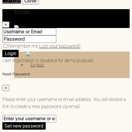
Compare
Close
Kontakt
Login
×
Remember me
Lost your password?
Login
User registration is disabled for demo purpose.
Reset Password
×
Please enter your username or email address. You will receive a
link to create a new password via email.
Get new password