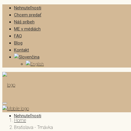
Nehnuteľnosti
Chcem predať
Náš príbeh
ME v médiách
FAQ
Blog
Kontakt
Nehnuteľnosti
Home
Bratislava - Trnávka