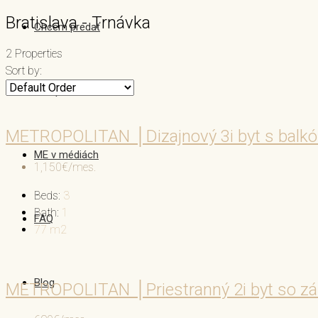
Bratislava - Trnávka
Chcem predať
2 Properties
Sort by:
Náš príbeh
METROPOLITAN │Dizajnový 3i byt s balk
ME v médiách
1,150€/mes.
Beds:
3
Bath:
1
FAQ
77
m2
Blog
METROPOLITAN │Priestranný 2i byt so zá