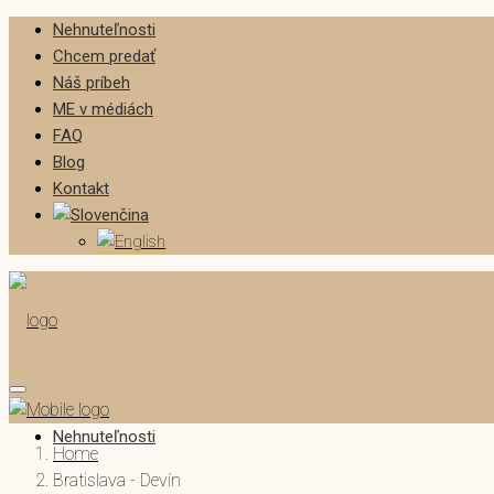
Nehnuteľnosti
Chcem predať
Náš príbeh
ME v médiách
FAQ
Blog
Kontakt
Nehnuteľnosti
Home
Bratislava - Devín