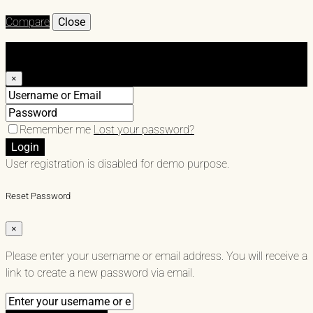
Compare
Close
Login
×
Remember me
Lost your password?
Login
User registration is disabled for demo purpose.
Reset Password
×
Please enter your username or email address. You will receive a
link to create a new password via email.