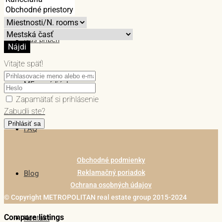
Náš príbeh
Nájdi
Vitajte späť!
ME v médiách
Zapamätať si prihlásenie
Zabudli ste?
Prihlásiť sa
FAQ
Obchodné podmienky
Reklamačný poriadok
Blog
Ochrana osobných údajov
© Copyright METROPOLITAN real estate group 2015-2024
Compare listings
Kontakt