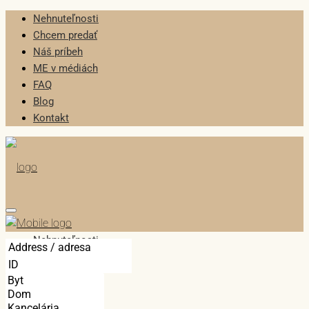
Nehnuteľnosti
Chcem predať
Náš príbeh
ME v médiách
FAQ
Blog
Kontakt
Nehnuteľnosti
Chcem predať