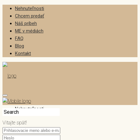
Nehnuteľnosti
Chcem predať
Náš príbeh
ME v médiách
FAQ
Blog
Kontakt
Nehnuteľnosti
Vitajte späť!
Chcem predať