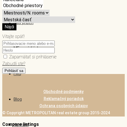
Náš príbeh
Nájdi
Vitajte späť!
ME v médiách
Zapamätať si prihlásenie
Zabudli ste?
Prihlásiť sa
FAQ
Obchodné podmienky
Reklamačný poriadok
Blog
Ochrana osobných údajov
© Copyright METROPOLITAN real estate group 2015-2024
Compare listings
Kontakt