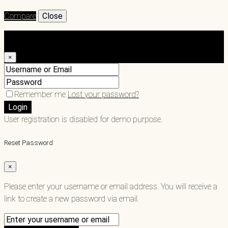
Compare
Close
Login
×
Remember me
Lost your password?
Login
User registration is disabled for demo purpose.
Reset Password
×
Please enter your username or email address. You will receive a
link to create a new password via email.