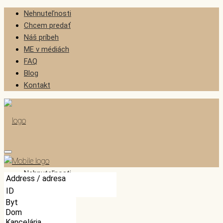
Nehnuteľnosti
Chcem predať
Náš príbeh
ME v médiách
FAQ
Blog
Kontakt
Nehnuteľnosti
Chcem predať