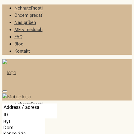
Nehnuteľnosti
Chcem predať
Náš príbeh
ME v médiách
FAQ
Blog
Kontakt
Nehnuteľnosti
Chcem predať