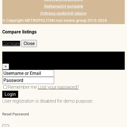
Reklamačný poriadok
Ochrana osobných údajov
© Copyright METROPOLITAN real estate group 2015-2024
Compare listings
Compare
Close
Login
×
Remember me
Lost your password?
Login
User registration is disabled for demo purpose.
Reset Password