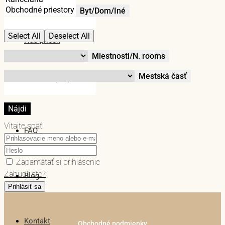
Byt/Dom/Iné
Select All
Deselect All
Náš príbeh
Miestnosti/N. rooms
Mestská časť
ME v médiách
Nájdi
Vitajte späť!
FAQ
Zapamätať si prihlásenie
Zabudli ste?
Blog
Prihlásiť sa
Kontakt
Obchodné podmienky