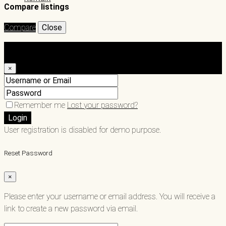
Compare listings
Compare
Close
Login
×
Remember me
Lost your password?
Login
User registration is disabled for demo purpose.
Reset Password
×
Please enter your username or email address. You will receive a
link to create a new password via email.