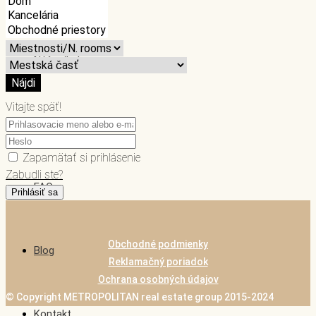
Náš príbeh
Nájdi
Vitajte späť!
ME v médiách
Zapamätať si prihlásenie
Zabudli ste?
FAQ
Prihlásiť sa
Obchodné podmienky
Blog
Reklamačný poriadok
Ochrana osobných údajov
© Copyright METROPOLITAN real estate group 2015-2024
Kontakt