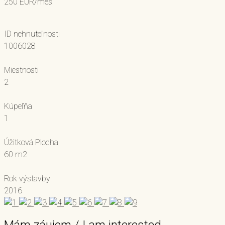
250 EUR/mes.
ID nehnuteľnosti
1006028
Miestnosti
2
Kúpeľňa
1
Úžitková Plocha
60 m2
Rok výstavby
2016
Mám záujem / I am interested