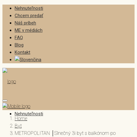
Nehnuteľnosti
Chcem predať
Náš príbeh
ME v médiách
FAQ
Blog
Kontakt
Nehnuteľnosti
Home
Byt
METROPOLITAN │Slnečný 3i byt s balkónom po