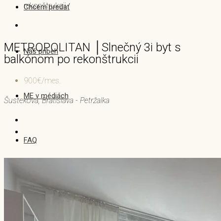
rekonštrukcii
Chcem predať
METROPOLITAN │Slnečný 3i byt s
Náš príbeh
balkónom po rekonštrukcii
900€/mes.
ME v médiách
Šustekova, Bratislava - Petržalka
FAQ
Blog