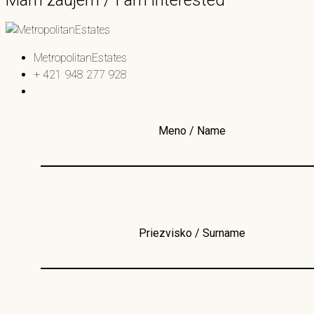
MetropolitanEstates
+ 421 948 277 928
Meno / Name
Priezvisko / Surname