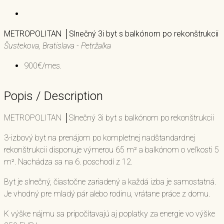
METROPOLITAN │Slnečný 3i byt s balkónom po rekonštrukcii
Šustekova, Bratislava - Petržalka
900€/mes.
Popis / Description
METROPOLITAN │Slnečný 3i byt s balkónom po rekonštrukcii
3-izbový byt na prenájom po kompletnej nadštandardnej
rekonštrukcii disponuje výmerou 65 m² a balkónom o veľkosti 5
m². Nachádza sa na 6. poschodí z 12.
Byt je slnečný, čiastočne zariadený a každá izba je samostatná.
Je vhodný pre mladý pár alebo rodinu, vrátane práce z domu.
K výške nájmu sa pripočítavajú aj poplatky za energie vo výške