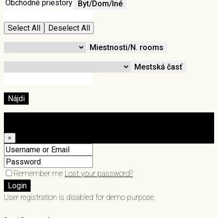
Byt/Dom/Iné
Select All
Deselect All
Miestnosti/N. rooms
Mestská časť
Nájdi
Login
×
Remember me
Lost your password?
Login
User registration is disabled for demo purpose.