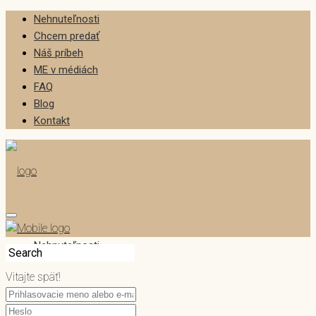
Nehnuteľnosti
Chcem predať
Náš príbeh
ME v médiách
FAQ
Blog
Kontakt
Nehnuteľnosti
Vitajte späť!
Chcem predať